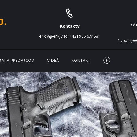
Zó
Kontakty
erikjv@erikjv.sk
|
+421 905 677 681
Len pre spol
MAPA PREDAJCOV
VIDEÁ
KONTAKT