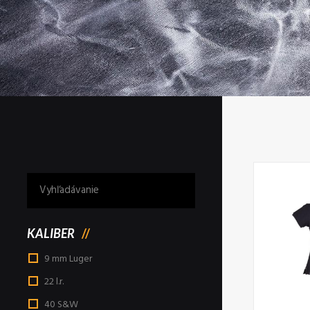
KALIBER
9 mm Luger
22 l.r.
40 S&W