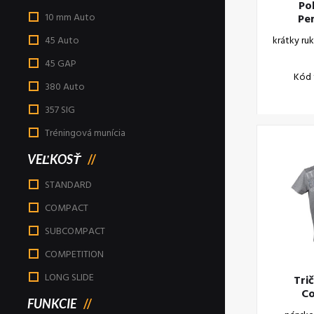
Po
10 mm Auto
Per
krátky ru
45 Auto
45 GAP
Kód 
380 Auto
357 SIG
Tréningová munícia
VEĽKOSŤ
STANDARD
COMPACT
SUBCOMPACT
COMPETITION
LONG SLIDE
Tri
Co
FUNKCIE