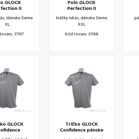
lo GLOCK
Polo GLOCK
fection II
Perfection II
káv, dámske čierne
krátky rukáv, dámske čierne
pá
XL
XXL
tovaru: 31197
Kód tovaru: 31198
čko GLOCK
Tričko GLOCK
nfidence
Confidence pánske
krátky rukáv M