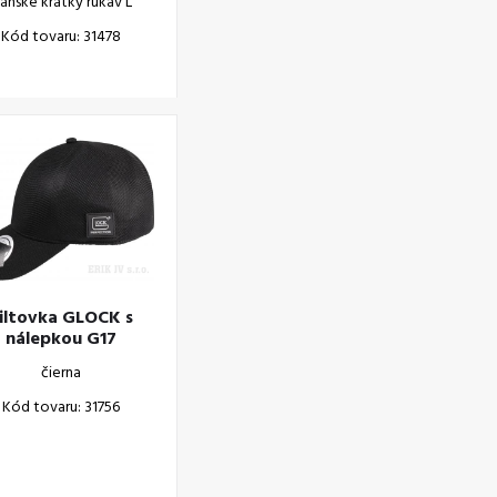
ánske krátky rukáv L
Kód tovaru: 31478
iltovka GLOCK s
nálepkou G17
čierna
Kód tovaru: 31756