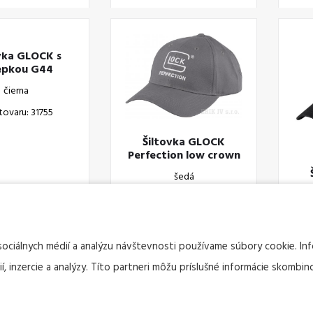
vka GLOCK s
epkou G44
čierna
tovaru: 31755
Šiltovka GLOCK
Perfection low crown
šedá
Kód tovaru: 6282
sociálnych médií a analýzu návštevnosti používame súbory cookie. I
, inzercie a analýzy. Títo partneri môžu príslušné informácie skombino