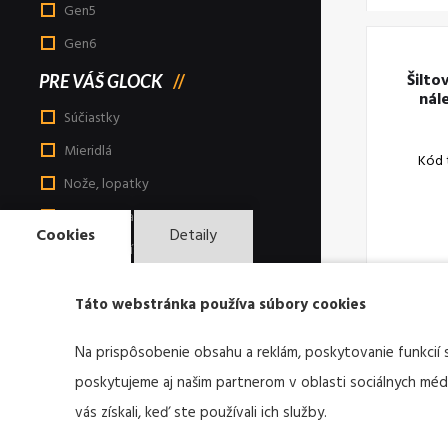
Gen5
Gen6
Šilto
PRE VÁŠ GLOCK
nál
Súčiastky
Mieridlá
Kód 
Nože, lopatky
Tašky, ruksaky
Cookies
Detaily
Púzdra a príslušenstvo
Nástroje a doplnky
Táto webstránka používa súbory cookies
Taktické svietidlá
Print informačné materiály
Na prispôsobenie obsahu a reklám, poskytovanie funkcií 
Reklamné a darčekové produkty
poskytujeme aj našim partnerom v oblasti sociálnych médií
vás získali, keď ste používali ich služby.
Odevy