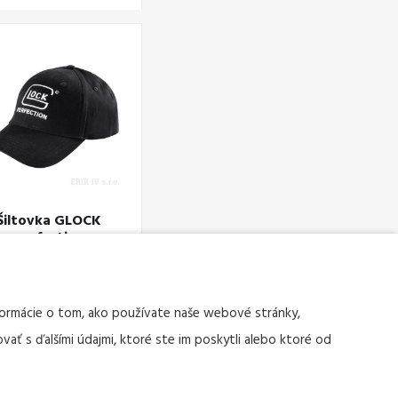
Šiltovka GLOCK
perfection
čierna
Kód tovaru: 3038
nformácie o tom, ako používate naše webové stránky,
vať s ďalšími údajmi, ktoré ste im poskytli alebo ktoré od