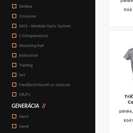
pánske,
Slimline
Kód 
Crossover
MOS - Modular Optic System
C Compensated
Mounting Rail
Instruction
Training
Set
Predĺžená hlaveň so závitom
OR/FS
Tri
Co
GENERÁCIA
pánske,
Gen3
Kód 
Gen4