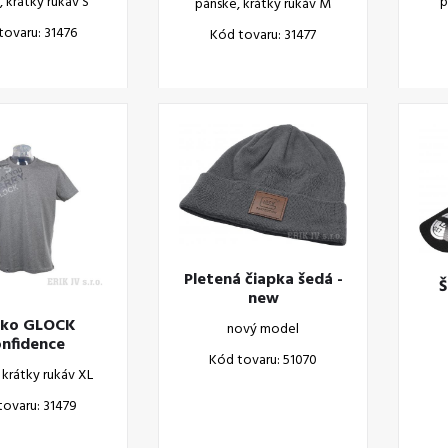
 krátky rukáv S
p
pánske, krátky rukáv M
tovaru: 31476
Kód tovaru: 31477
Pletená čiapka šedá -
Š
new
čko GLOCK
nový model
nfidence
Kód tovaru: 51070
 krátky rukáv XL
tovaru: 31479