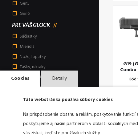
Gen5
Gen6
PRE VÁŠ GLOCK
Súčiastky
Mieridlá
Nože, lopatky
G19 (
Tašky, ruksaky
Combo 
Púzdra a príslušenstvo
Cookies
Detaily
Kód 
Nástroje a doplnky
Taktické svietidlá
Táto webstránka používa súbory cookies
Print informačné materiály
Na prispôsobenie obsahu a reklám, poskytovanie funkcií 
Reklamné a darčekové produkty
poskytujeme aj našim partnerom v oblasti sociálnych médií
Odevy
vás získali, keď ste používali ich služby.