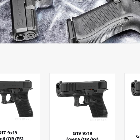
17 9x19
G19 9x19
G
n6/OR/FS)
(Gen6/OR/FS)