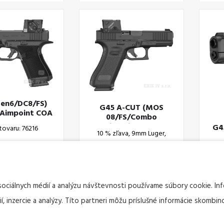
Gen6/DC8/FS)
G45 A-CUT (MOS
Aimpoint COA
08/FS/Combo
Aimpoint COA)
G4
tovaru: 76216
10 % zľava, 9mm Luger,
Crossover, Aimpoint
10
Kód tovaru: 76070
sociálnych médií a analýzu návštevnosti používame súbory cookie. I
, inzercie a analýzy. Títo partneri môžu príslušné informácie skombino