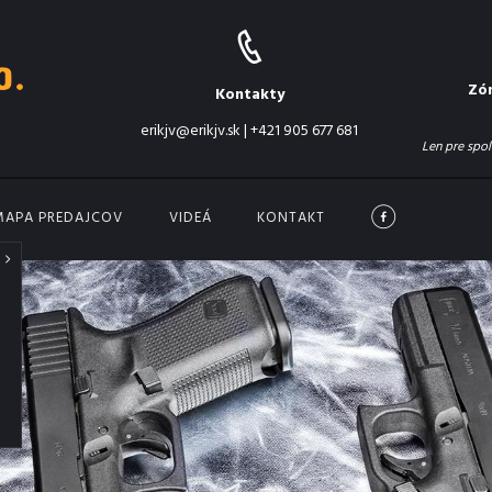
Zó
Kontakty
erikjv@erikjv.sk
|
+421 905 677 681
Len pre spol
MAPA PREDAJCOV
VIDEÁ
KONTAKT