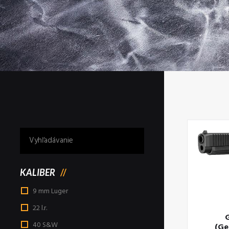
KALIBER
9 mm Luger
22 l.r.
G
40 S&W
(Ge