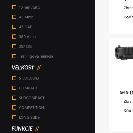
10 mm Auto
Zbra
45 Auto
Kód 
45 GAP
380 Auto
357 SIG
Tréningová munícia
VEĽKOSŤ
STANDARD
COMPACT
G49 (
SUBCOMPACT
Zbra
COMPETITION
Kód 
LONG SLIDE
FUNKCIE