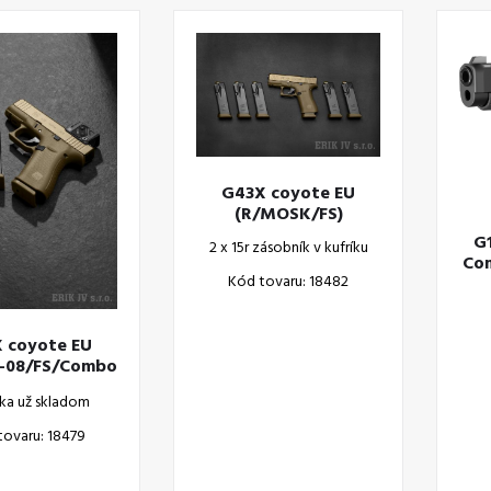
G43X coyote EU
(R/MOSK/FS)
G
2 x 15r zásobník v kufríku
Co
Kód tovaru: 18482
 coyote EU
-08/FS/Combo
COA)
ka už skladom
tovaru: 18479