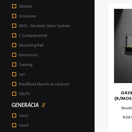
Slimline
Crossover
MOS - Modular Optic System
C Compensated
Mounting Rail
Instruction
Training
Set
Predĺžená hlaveň so závitom
G43X
OR/FS
(R/MOS
GENERÁCIA
Novin
Gen3
Kód 
Gen4