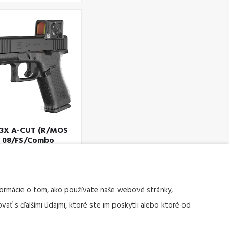
3X A-CUT (R/MOS
08/FS/Combo
Aimpoint COA)
 % zľava, 9mm Luger,
Aimpoint
Kód tovaru: 76072
nformácie o tom, ako používate naše webové stránky,
vať s ďalšími údajmi, ktoré ste im poskytli alebo ktoré od