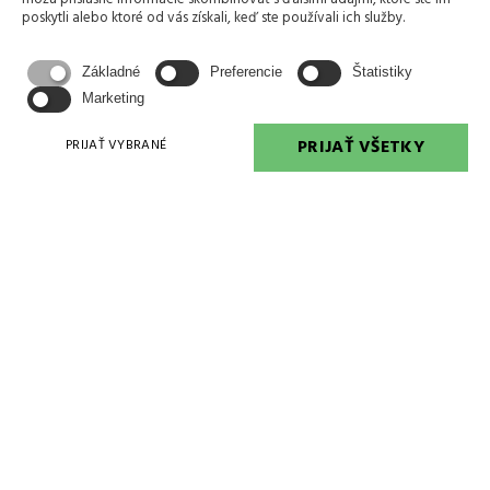
poskytli alebo ktoré od vás získali, keď ste používali ich služby.
Základné
Preferencie
Štatistiky
+421 905 677 681
Marketing
PRIJAŤ VŠETKY
PRIJAŤ VYBRANÉ
erikjv@erikjv.sk
Handlovská 19
851 01 BRATISLAVA
IČO: 357 354 73
IČ DPH: SK2020210940
DIČ: 2020210940
Číslo zbrojnej licencie: CA 001263
IBAN: SK30 1100 0000 0026 2825 1242
SWIFT: TATRSKBX