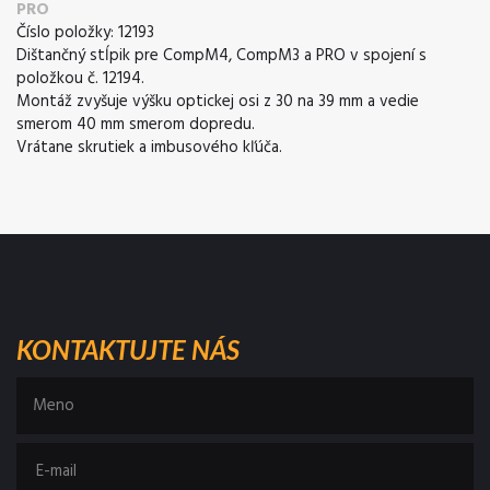
PRO
Číslo položky: 12193
Dištančný stĺpik pre CompM4, CompM3 a PRO v spojení s
položkou č. 12194.
Montáž zvyšuje výšku optickej osi z 30 na 39 mm a vedie
smerom 40 mm smerom dopredu.
Vrátane skrutiek a imbusového kľúča.
KONTAKTUJTE NÁS