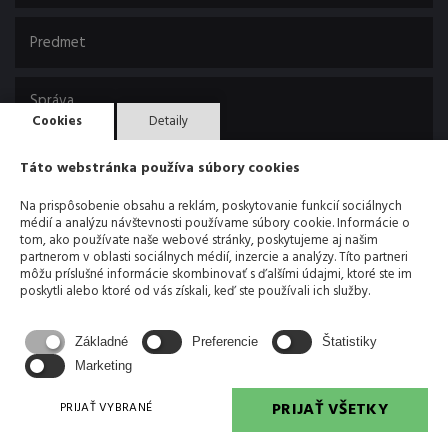
Cookies
Detaily
Táto webstránka používa súbory cookies
Na prispôsobenie obsahu a reklám, poskytovanie funkcií sociálnych
médií a analýzu návštevnosti používame súbory cookie. Informácie o
tom, ako používate naše webové stránky, poskytujeme aj našim
partnerom v oblasti sociálnych médií, inzercie a analýzy. Títo partneri
môžu príslušné informácie skombinovať s ďalšími údajmi, ktoré ste im
poskytli alebo ktoré od vás získali, keď ste používali ich služby.
Základné
Preferencie
Štatistiky
Odoslaním formulára súhlasíte so spracovaním
osobných údajov
Marketing
ODOSLAŤ SPRÁVU
PRIJAŤ VŠETKY
PRIJAŤ VYBRANÉ