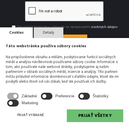
Odoslaním formulára súhlasíte so spracovaním
osobných údajov
Cookies
Detaily
ODOSLAŤ SPRÁVU
Táto webstránka používa súbory cookies
Na prispôsobenie obsahu a reklám, poskytovanie funkcií sociálnych
médií a analýzu návštevnosti používame súbory cookie. Informácie o
tom, ako používate naše webové stránky, poskytujeme aj našim
+421 905 677 681
partnerom v oblasti sociálnych médií, inzercie a analýzy. Títo partneri
môžu príslušné informácie skombinovať s ďalšími údajmi, ktoré ste im
poskytli alebo ktoré od vás získali, keď ste používali ich služby.
erikjv@erikjv.sk
Základné
Preferencie
Štatistiky
Marketing
PRIJAŤ VŠETKY
PRIJAŤ VYBRANÉ
Handlovská 19
851 01 BRATISLAVA