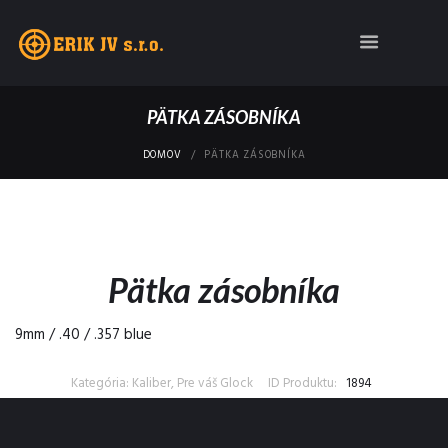
PÄTKA ZÁSOBNÍKA
DOMOV
PÄTKA ZÁSOBNÍKA
Pätka zásobníka
9mm / .40 / .357 blue
Kategória: Kaliber, Pre váš Glock
ID Produktu:
1894