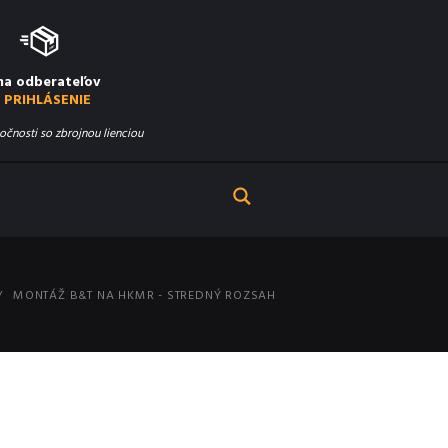
na odberateľov
PRIHLÁSENIE
očnosti so zbrojnou lienciou
MONTÁŽ B&T NA HKMR - STREDNÝ ROZSAH