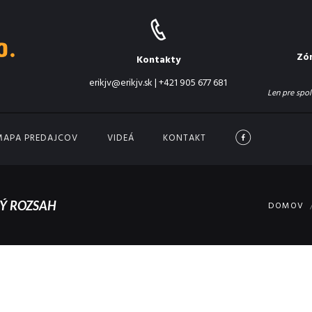
Zó
Kontakty
erikjv@erikjv.sk
|
+421 905 677 681
Len pre spol
MAPA PREDAJCOV
VIDEÁ
KONTAKT
Ý ROZSAH
DOMOV