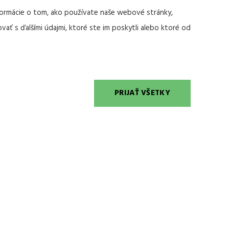
nformácie o tom, ako používate naše webové stránky,
sk
vať s ďalšími údajmi, ktoré ste im poskytli alebo ktoré od
SLAVA
PRIJAŤ VŠETKY
73
20210940
940
 licencie: CA 001263
100 0000 0026 2825 1242
SKBX
adok
hodné podmienky