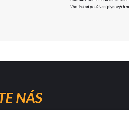
Vhodná pri používaní plynových m
TE NÁS
+421 905 677 