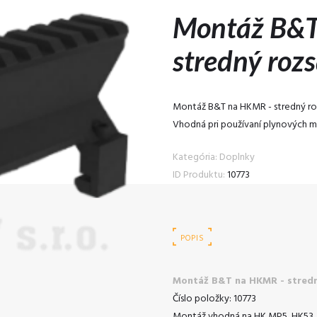
Montáž B&T
stredný roz
Montáž B&T na HKMR - stredný ro
Vhodná pri používaní plynových m
Kategória: Doplnky
ID Produktu:
10773
POPIS
Montáž B&T na HKMR - stredn
Číslo položky: 10773
Montáž vhodná na HK MP5, HK53.