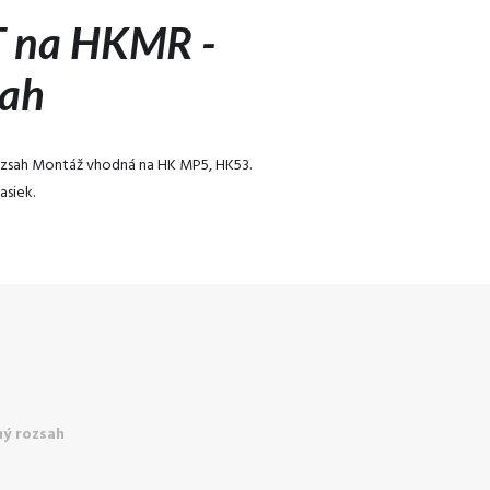
 na HKMR -
sah
zsah Montáž vhodná na HK MP5, HK53.
asiek.
ý rozsah