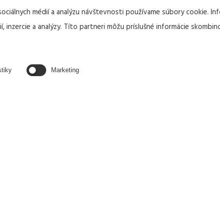
sociálnych médií a analýzu návštevnosti používame súbory cookie. I
erikjv@erikjv.
, inzercie a analýzy. Títo partneri môžu príslušné informácie skombino
Handlovská 19
stiky
Marketing
851 01 BRATI
IČO: 357 354 
IČ DPH: SK20
DIČ: 2020210
Číslo zbrojnej
IBAN: SK30 1
SWIFT: TATR
Reklamačný pori
Všeobecné obc