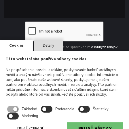
Cookies
Detaily
Odoslaním formulára súhlasíte so spracovaním
osobných údajov
Táto webstránka používa súbory cookies
ODOSLAŤ SPRÁVU
Na prispôsobenie obsahu a reklám, poskytovanie funkcií sociálnych
médií a analýzu návštevnosti používame súbory cookie. Informácie o
tom, ako používate naše webové stránky, poskytujeme aj našim
partnerom v oblasti sociálnych médií, inzercie a analýzy. Títo partneri
môžu príslušné informácie skombinovať s ďalšími údajmi, ktoré ste im
+421 905 677 681
poskytli alebo ktoré od vás získali, keď ste používali ich služby.
erikjv@erikjv.sk
Základné
Preferencie
Štatistiky
Marketing
PRIJAŤ VŠETKY
PRIJAŤ VYBRANÉ