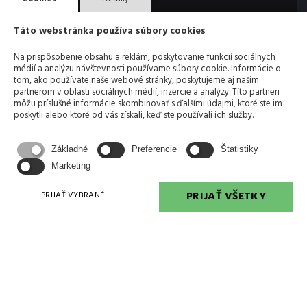
Táto webstránka používa súbory cookies
Na prispôsobenie obsahu a reklám, poskytovanie funkcií sociálnych
médií a analýzu návštevnosti používame súbory cookie. Informácie o
tom, ako používate naše webové stránky, poskytujeme aj našim
partnerom v oblasti sociálnych médií, inzercie a analýzy. Títo partneri
môžu príslušné informácie skombinovať s ďalšími údajmi, ktoré ste im
Odoslaním formulára súhlasíte so spracovaním
osobných údajov
poskytli alebo ktoré od vás získali, keď ste používali ich služby.
ODOSLAŤ SPRÁVU
Základné
Preferencie
Štatistiky
Marketing
PRIJAŤ VŠETKY
PRIJAŤ VYBRANÉ
+421 905 677 681
erikjv@erikjv.sk