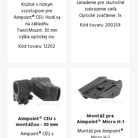
zariadenie pre skutočné
Krúžok s nízkym
zobrazenie cieľa
vzostupom pre
Optické zväčšenie: 1x
Aimpoint® CEU. Hodí sa
na základňu
Kód tovaru: 200259
TwistMount. 30 mm
výška optickej osi.
Kód tovaru: 12202
Montáž pre
Aimpoint® CEU s
Aimpoint® Micro H-1
montážou - 30 mm
Montáž pre Aimpoint®
Aimpoint® CEU s
Micro H-1