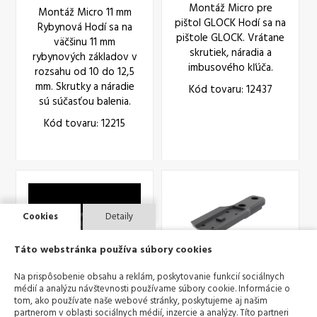
11mm
Montáž Micro pre
Montáž Micro 11 mm
pištol GLOCK Hodí sa na
Rybynová Hodí sa na
pištole GLOCK. Vrátane
väčšinu 11 mm
skrutiek, náradia a
rybynových základov v
imbusového kľúča.
rozsahu od 10 do 12,5
mm. Skrutky a náradie
Kód tovaru: 12437
sú súčasťou balenia.
Kód tovaru: 12215
Cookies
Detaily
Táto webstránka používa súbory cookies
Montáž pre
Na prispôsobenie obsahu a reklám, poskytovanie funkcií sociálnych
Aimpoint® Micro H-1
médií a analýzu návštevnosti používame súbory cookie. Informácie o
Krieghoff
tom, ako používate naše webové stránky, poskytujeme aj našim
AP Montaz LRP
Montáž pre Aimpoint®
partnerom v oblasti sociálnych médií, inzercie a analýzy. Títo partneri