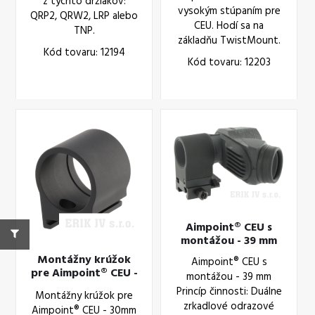
z týchto držiakov:
vysokým stúpaním pre
QRP2, QRW2, LRP alebo
CEU. Hodí sa na
TNP.
základňu TwistMount.
Kód tovaru: 12194
Kód tovaru: 12203
Aimpoint® CEU s
montážou - 39 mm
Montážny krúžok
Aimpoint® CEU s
pre Aimpoint® CEU -
montážou - 39 mm
30mm
Princíp činnosti: Duálne
Montážny krúžok pre
zrkadlové odrazové
Aimpoint® CEU - 30mm