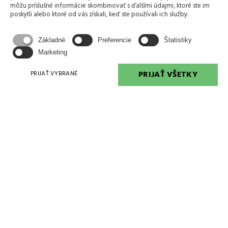
Micro, Kit 12905
Micro H-1 Hodí sa pre
môžu príslušné informácie skombinovať s ďalšími údajmi, ktoré ste im
Krieghoff dvojhlavňové
poskytli alebo ktoré od vás získali, keď ste používali ich služby.
Kód tovaru: 666000368
pušky a vŕtanie Merkel.
Kód tovaru: 12844
Základné
Preferencie
Štatistiky
Marketing
PRIJAŤ VŠETKY
PRIJAŤ VYBRANÉ
«
1
2
6
7
8
9
10
11
12
14
15
»