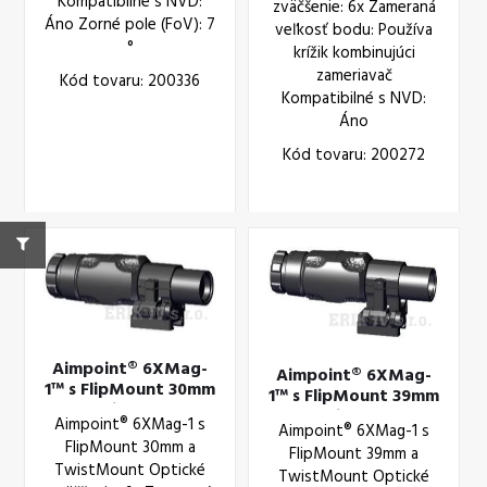
Kompatibilné s NVD:
zväčšenie: 6x Zameraná
Áno Zorné pole (FoV): 7
veľkosť bodu: Používa
°
krížik kombinujúci
zameriavač
Kód tovaru: 200336
Kompatibilné s NVD:
Áno
Kód tovaru: 200272
Aimpoint® 6XMag-
Aimpoint® 6XMag-
1™ s FlipMount 30mm
1™ s FlipMount 39mm
a TwistMount
a TwistMount
Aimpoint® 6XMag-1 s
Aimpoint® 6XMag-1 s
FlipMount 30mm a
FlipMount 39mm a
TwistMount Optické
TwistMount Optické