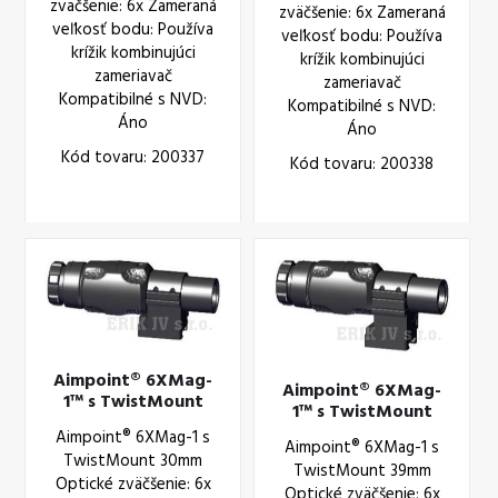
zväčšenie: 6x Zameraná
zväčšenie: 6x Zameraná
veľkosť bodu: Používa
veľkosť bodu: Používa
krížik kombinujúci
krížik kombinujúci
zameriavač
zameriavač
Kompatibilné s NVD:
Kompatibilné s NVD:
Áno
Áno
Kód tovaru: 200337
Kód tovaru: 200338
Aimpoint® 6XMag-
Aimpoint® 6XMag-
1™ s TwistMount
1™ s TwistMount
30mm (200339)
39mm
Aimpoint® 6XMag-1 s
Aimpoint® 6XMag-1 s
TwistMount 30mm
TwistMount 39mm
Optické zväčšenie: 6x
Optické zväčšenie: 6x