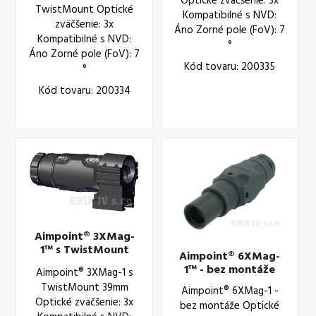
Optické zväčšenie: 3x
TwistMount Optické
Kompatibilné s NVD:
zväčšenie: 3x
Áno Zorné pole (FoV): 7
Kompatibilné s NVD:
°
Áno Zorné pole (FoV): 7
Kód tovaru: 200335
°
Kód tovaru: 200334
Aimpoint® 3XMag-
1™ s TwistMount
Aimpoint® 6XMag-
39mm
1™ - bez montáže
Aimpoint® 3XMag-1 s
TwistMount 39mm
Aimpoint® 6XMag-1 -
Optické zväčšenie: 3x
bez montáže Optické