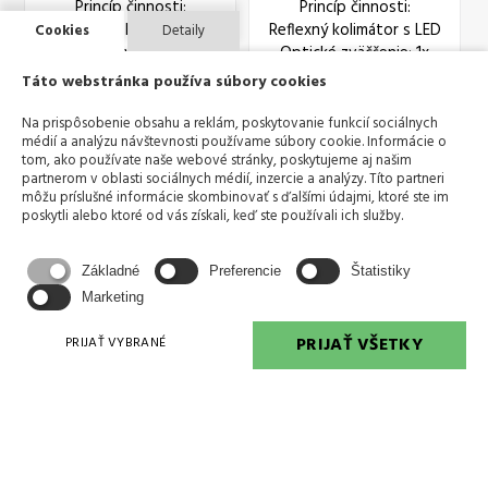
Princíp činnosti:
Princíp činnosti:
Reflexný kolimátor s LED
Reflexný kolimátor s LED
Cookies
Detaily
Optické zväčšenie: 1x
Optické zväčšenie: 1x
Cieľová veľkosť bodu: 2
Cieľová veľkosť bodu: 4
Táto webstránka používa súbory cookies
MOA
MOA
Na prispôsobenie obsahu a reklám, poskytovanie funkcií sociálnych
Kód tovaru: 11408
Kód tovaru: 11403
médií a analýzu návštevnosti používame súbory cookie. Informácie o
tom, ako používate naše webové stránky, poskytujeme aj našim
partnerom v oblasti sociálnych médií, inzercie a analýzy. Títo partneri
môžu príslušné informácie skombinovať s ďalšími údajmi, ktoré ste im
poskytli alebo ktoré od vás získali, keď ste používali ich služby.
Základné
Preferencie
Štatistiky
Marketing
«
1
2
3
4
5
6
7
8
»
PRIJAŤ VŠETKY
PRIJAŤ VYBRANÉ