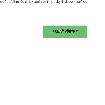
vať s ďalšími údajmi, ktoré ste im poskytli alebo ktoré od
PRIJAŤ VŠETKY
681
sk
SLAVA
73
20210940
940