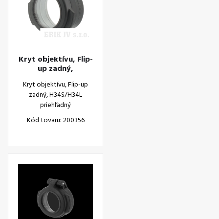
Kryt objektívu, Flip-
up zadný,
H34S/H34L
Kryt objektívu, Flip-up
priehľadný
zadný, H34S/H34L
priehľadný
Kód tovaru: 200356