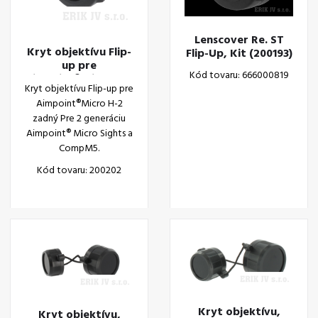
Lenscover Re. ST
Kryt objektívu Flip-
Flip-Up, Kit (200193)
up pre
Kód tovaru: 666000819
Aimpoint®Micro H-2
Kryt objektívu Flip-up pre
zadný
Aimpoint®Micro H-2
zadný Pre 2 generáciu
Aimpoint® Micro Sights a
CompM5.
Kód tovaru: 200202
Kryt objektívu,
Kryt objektívu,