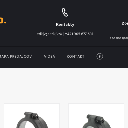
Zó
Kontakty
erikjv@erikjv.sk
|
+421 905 677 681
Len pre spol
MAPA PREDAJCOV
VIDEÁ
KONTAKT