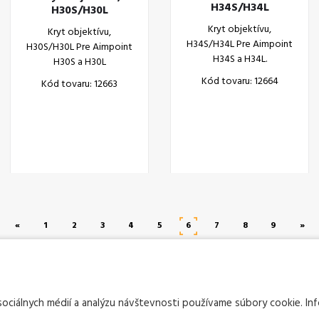
H34S/H34L
H30S/H30L
Kryt objektívu,
Kryt objektívu,
H34S/H34L Pre Aimpoint
H30S/H30L Pre Aimpoint
H34S a H34L.
H30S a H30L
Kód tovaru: 12664
Kód tovaru: 12663
«
1
2
3
4
5
6
7
8
9
»
sociálnych médií a analýzu návštevnosti používame súbory cookie. I