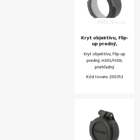
Kryt objektívu, Flip-
up predný,
H30S/H30L
Kryt objektívu, Flip-up
priehľadný
predný, H30S/H30L
priehľadný
Kód tovaru: 200353