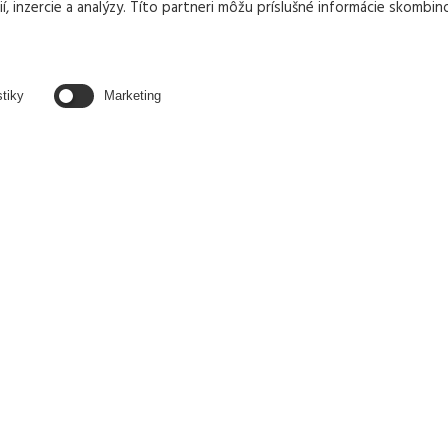
, inzercie a analýzy. Títo partneri môžu príslušné informácie skombino
TE NÁS
stiky
Marketing
+421 905 677 
erikjv@erikjv.
Handlovská 19
851 01 BRATI
IČO: 357 354 
IČ DPH: SK20
DIČ: 2020210